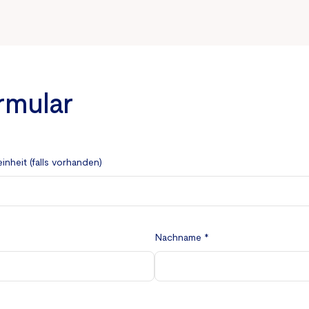
rmular
heit (falls vorhanden)
Nachname *